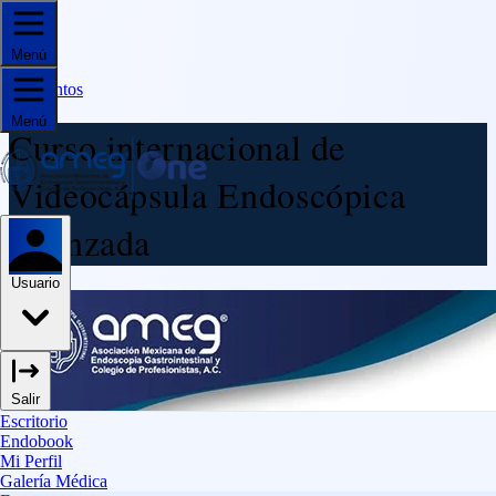
Menú
←Eventos
Menú
Curso internacional de
Videocápsula Endoscópica
Avanzada
Usuario
Salir
Escritorio
Endobook
Mi Perfil
Galería Médica