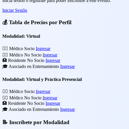
Inicia sesión o regístrate para poder inscribirte a este evento.
Iniciar Sesión
💰
Tabla de Precios por Perfil
Modalidad: Virtual
👨‍⚕️ Médico Socio
Ingresar
👨‍⚕️ Médico No Socio
Ingresar
🏥 Residente No Socio
Ingresar
🎓 Asociado en Entrenamiento
Ingresar
Modalidad: Virtual y Práctica Presencial
👨‍⚕️ Médico Socio
Ingresar
👨‍⚕️ Médico No Socio
Ingresar
🏥 Residente No Socio
Ingresar
🎓 Asociado en Entrenamiento
Ingresar
📝
Inscríbete por Modalidad